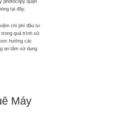
áy photocopy quận
hòng tại đây.
kiệm chi phí đầu tư
 trong quá trình sử
 được hưởng các
ng an tâm sử dụng
uê Máy