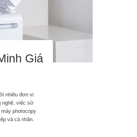
Minh Giá
ởi nhiều đơn vị
g nghệ, việc sử
a máy photocopy
iệp và cá nhân.