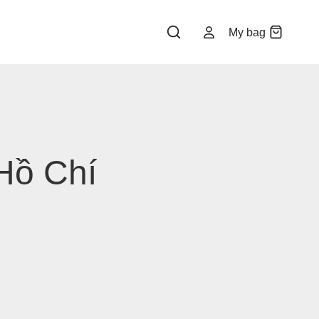
My bag
Hồ Chí