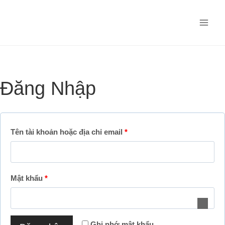
Skip
to
content
Đăng Nhập
B
Tên tài khoản hoặc địa chỉ email
*
ắ
t
B
Mật khẩu
*
b
ắ
u
t
ộ
Ghi nhớ mật khẩu