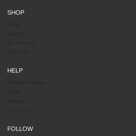
SHOP
Shop
Wishlist
My Account
Checkout
HELP
Affiliate Program
FAQs
Sitemap
Contact Us
FOLLOW