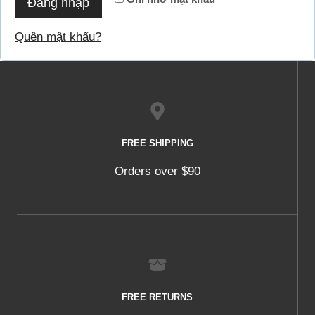
Đăng nhập
b
c
u
Quên mật khẩu?
ộ
c
FREE SHIPPING
Orders over $90
FREE RETURNS