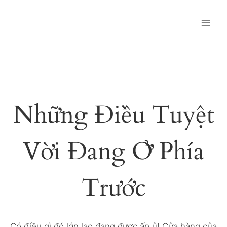
Skip
to
content
Những Điều Tuyệt
Vời Đang Ở Phía
Trước
Có điều gì đó lớn lao đang được ấp ủ! Cửa hàng của