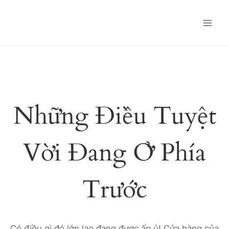
Skip
to
content
Những Điều Tuyệt
Vời Đang Ở Phía
Trước
Có điều gì đó lớn lao đang được ấp ủ! Cửa hàng của